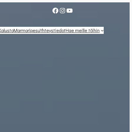
Facebook
Instagram
YouTube
Kalusto
Marmoripesu
Yhteystiedot
Hae meille töihin