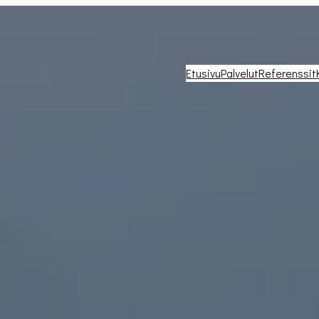
Etusivu
Palvelut
Referenssit