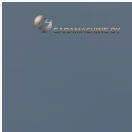
Siirry
sisältöön